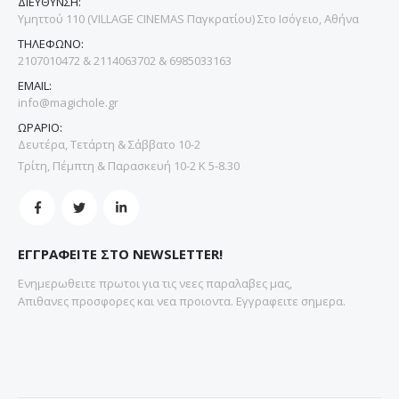
ΔΙΕΥΘΥΝΣΗ:
Υμηττού 110 (VILLAGE CINEMAS Παγκρατίου) Στο Ισόγειο, Αθήνα
ΤΗΛΕΦΩΝΟ:
2107010472 & 2114063702 & 6985033163
EMAIL:
info@magichole.gr
ΩΡΑΡΙΟ:
Δευτέρα, Τετάρτη & Σάββατο 10-2
Τρίτη, Πέμπτη & Παρασκευή 10-2 Κ 5-8.30
ΕΓΓΡΑΦΕΙΤΕ ΣΤΟ NEWSLETTER!
Ενημερωθειτε πρωτοι για τις νεες παραλαβες μας,
Απιθανες προσφορες και νεα προιοντα. Εγγραφειτε σημερα.