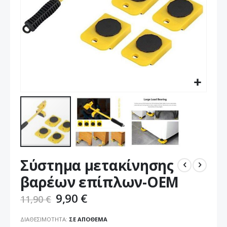
Μετάβαση
Σύστημα μετακίνησης
στην
αρχή
βαρέων επίπλων-OEM
της
συλλογής
9,90 €
11,90 €
εικόνων
ΔΙΑΘΕΣΙΜΌΤΗΤΑ:
ΣΕ ΑΠΌΘΕΜΑ