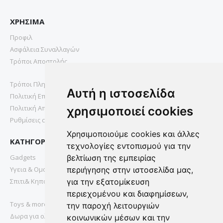
ΧΡΗΣΙΜΑ
Προφιλ
Ασφάλεια Συναλλαγών
Τρόποι Αποστολής
Τρόποι Πληρωμής
Αυτή η ιστοσελίδα
Πολιτική Επιστροφών
Πολιτική Απορρήτου
χρησιμοποιεί cookies
Ρυθμίσεις cookies
Χρησιμοποιούμε cookies και άλλες
ΚΑΤΗΓΟΡΙΕΣ
τεχνολογίες εντοπισμού για την
Gadgets
βελτίωση της εμπειρίας
Υγεια & Ομορφια
περιήγησης στην ιστοσελίδα μας,
Σπιτι& Κηπος
για την εξατομίκευση
περιεχομένου και διαφημίσεων,
Toys & more
την παροχή λειτουργιών
Δωρα για ολους
κοινωνικών μέσων και την