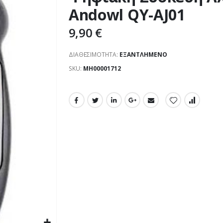
Andowl QY-AJ01
9,90 €
ΔΙΑΘΕΣΙΜΌΤΗΤΑ:
ΕΞΑΝΤΛΗΜΈΝΟ
SKU
ΜΗ00001712