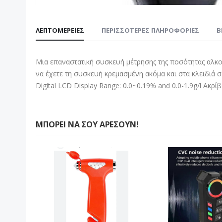
Μετάβαση
στην
ΛΕΠΤΟΜΈΡΕΙΕΣ
ΠΕΡΙΣΣΌΤΕΡΕΣ ΠΛΗΡΟΦΟΡΊΕΣ
B
αρχή
της
συλλογής
Μια επαναστατική συσκευή μέτρησης της ποσότητας αλκοό
εικόνων
να έχετε τη συσκευή κρεμασμένη ακόμα και στα κλειδιά σ
Digital LCD Display Range: 0.0~0.19% and 0.0-1.9g/l Ακρ
ΜΠΟΡΕΊ ΝΑ ΣΟΥ ΑΡΈΣΟΥΝ!