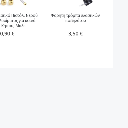
ιεστικό Πιστόλι Νερού
Φορητή τρόμπα ελαστικών
Βάσ
λυσίματος για κοινά
ποδηλάτου
Μηχ
α Κήπου, Μπλε
0,90 €
3,50 €