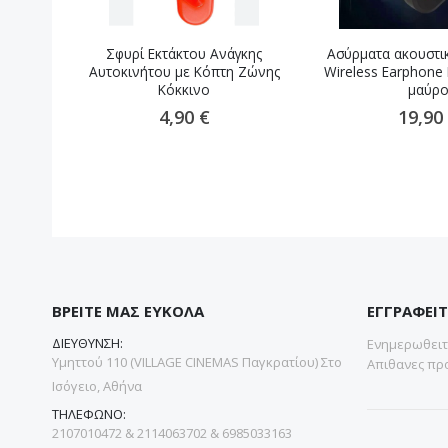
Σφυρί Εκτάκτου Ανάγκης
Ασύρματα ακουστι
Αυτοκινήτου με Κόπτη Ζώνης
Wireless Earphone
Κόκκινο
μαύρ
4,90 €
19,90
ΒΡΕΙΤΕ ΜΑΣ ΕΥΚΟΛΑ
ΕΓΓΡΑΦΕΙΤ
ΔΙΕΥΘΥΝΣΗ:
Ενημερωθειτε
Υμηττού 110 (VILLAGE CINEMAS Παγκρατίου) Στο
Απιθανες προ
Ισόγειο, Αθήνα
ΤΗΛΕΦΩΝΟ:
2107010472 & 2114063702 & 6985033163