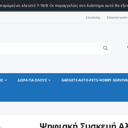
παραμείνει κλειστό 7-18/8. Οι παραγγελίες στο διάστημα αυτό θα εξ
Σύνδεση
Επικοινωνεί
RE
ΔΩΡΑ ΓΙΑ ΟΛΟΥΣ
GADGETS AUTO-PETS-HOBBY-SURVIVA
Ψηφιακή Συσκευή Α