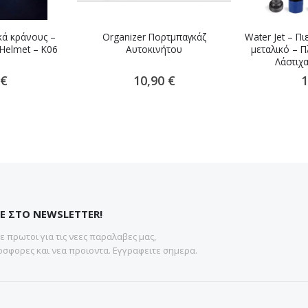
κά κράνους –
Organizer Πορτμπαγκάζ
Water Jet – Π
 Helmet – K06
Αυτοκινήτου
μεταλικό – Π
ο
Λάστιχ
 €
10,90 €
1
Ε ΣΤΟ NEWSLETTER!
 πρωτοι για τις νεες παραλαβες μας,
σφορες και νεα προιοντα. Εγγραφειτε σημερα.