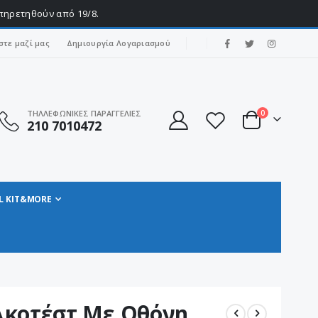
υπηρετηθούν από 19/8.
|
στε μαζί μας
Δημιουργία Λογαριασμού
στοιχεία
ΤΗΛΛΕΦΩΝΙΚΕΣ ΠΑΡΑΓΓΕΛΙΕΣ
0
210 7010472
Cart
L KIT&MORE
λκοτέστ Με Οθόνη