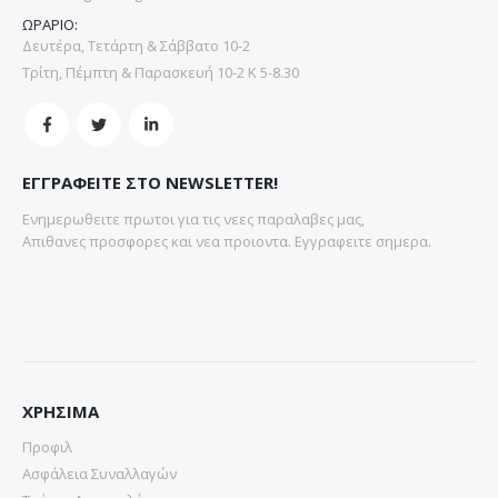
ΩΡΑΡΙΟ:
Δευτέρα, Τετάρτη & Σάββατο 10-2
Τρίτη, Πέμπτη & Παρασκευή 10-2 Κ 5-8.30
ΕΓΓΡΑΦΕΙΤΕ ΣΤΟ NEWSLETTER!
Ενημερωθειτε πρωτοι για τις νεες παραλαβες μας,
Απιθανες προσφορες και νεα προιοντα. Εγγραφειτε σημερα.
ΧΡΗΣΙΜΑ
Προφιλ
Ασφάλεια Συναλλαγών