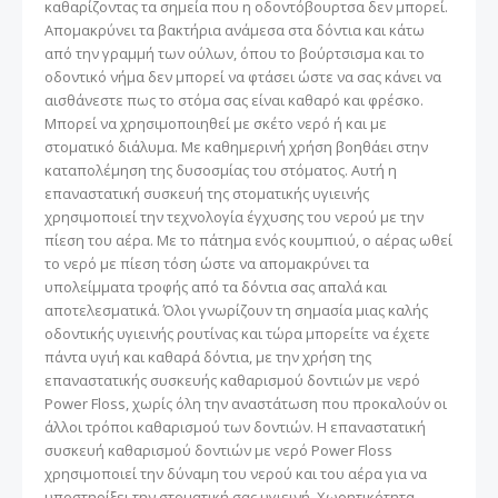
καθαρίζοντας τα σημεία που η οδοντόβουρτσα δεν μπορεί.
Απομακρύνει τα βακτήρια ανάμεσα στα δόντια και κάτω
από την γραμμή των ούλων, όπου το βούρτσισμα και το
οδοντικό νήμα δεν μπορεί να φτάσει ώστε να σας κάνει να
αισθάνεστε πως το στόμα σας είναι καθαρό και φρέσκο.
Μπορεί να χρησιμοποιηθεί με σκέτο νερό ή και με
στοματικό διάλυμα. Με καθημερινή χρήση βοηθάει στην
καταπολέμηση της δυσοσμίας του στόματος. Αυτή η
επαναστατική συσκευή της στοματικής υγιεινής
χρησιμοποιεί την τεχνολογία έγχυσης του νερού με την
πίεση του αέρα. Με το πάτημα ενός κουμπιού, ο αέρας ωθεί
το νερό με πίεση τόση ώστε να απομακρύνει τα
υπολείμματα τροφής από τα δόντια σας απαλά και
αποτελεσματικά. Όλοι γνωρίζουν τη σημασία μιας καλής
οδοντικής υγιεινής ρουτίνας και τώρα μπορείτε να έχετε
πάντα υγιή και καθαρά δόντια, με την χρήση της
επαναστατικής συσκευής καθαρισμού δοντιών με νερό
Power Floss, χωρίς όλη την αναστάτωση που προκαλούν οι
άλλοι τρόποι καθαρισμού των δοντιών. H επαναστατική
συσκευή καθαρισμού δοντιών με νερό Power Floss
χρησιμοποιεί την δύναμη του νερού και του αέρα για να
υποστηρίξει την στοματική σας υγιεινή. Χωρητικότητα