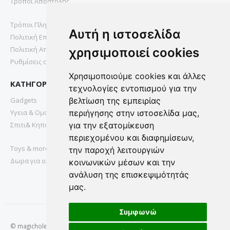
Τρόποι Αποστολής
Τρόποι Πληρωμής
Αυτή η ιστοσελίδα
Πολιτική Επιστροφών
Πολιτική Απορρήτου
χρησιμοποιεί cookies
Ρυθμίσεις cookies
Χρησιμοποιούμε cookies και άλλες
ΚΑΤΗΓΟΡΙΕΣ
τεχνολογίες εντοπισμού για την
Gadgets
βελτίωση της εμπειρίας
Υγεια & Ομορφια
περιήγησης στην ιστοσελίδα μας,
Σπιτι& Κηπος
για την εξατομίκευση
περιεχομένου και διαφημίσεων,
Toys & more
την παροχή λειτουργιών
Δωρα για ολους
κοινωνικών μέσων και την
ανάλυση της επισκεψιμότητάς
μας.
Συμφωνώ
© magichole.gr 2022. All Rights Reserved.