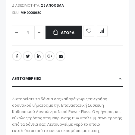
ΔΙΑΘΕΣΙΜΌΤΗΤΑ:
ΣΕ ΑΠΌΘΕΜΑ
SKU
ΜΗ00000680
ΑΓΟΡΆ
ΛΕΠΤΟΜΈΡΕΙΕΣ
Διατηρείστε τα δόντια σας καθαρά χωρίς την χρήση
οδοντικού νήματος με την Επαναστατική Συσκευή
Καθαρισμού Δοντιών με Νερό Power Floss. Ο γρήγορος και
εύκολος τρόπος απομάκρυνσης των υπολειμμάτων τροφής
από τα δόντια σας. Λειτουργεί με νερό το οποίο
εκτοξεύεται από το ειδικό ακροφύσιο με πίεση,