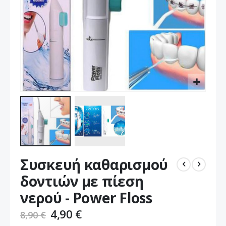
Μετάβαση
Συσκευή καθαρισμού
στην
αρχή
δοντιών με πίεση
της
νερού - Power Floss
συλλογής
εικόνων
4,90 €
8,90 €