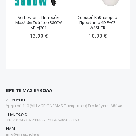
Aerbes Ionic Πιστολάκι
Συσκευή Καθαρισμού
Μαλλιών Ταξιδίου 3800W
Προσώπου 4D FACE
μα
AB-AJ201
WASHER
13,90 €
10,90 €
ΒΡΕΙΤΕ ΜΑΣ ΕΥΚΟΛΑ
ΔΙΕΥΘΥΝΣΗ:
Υμηττού 110 (VILLAGE CINEMAS Παγκρατίου) Στο Ισόγειο, Αθήνα
ΤΗΛΕΦΩΝΟ:
2107010472 & 2114063702 & 6985033163
EMAIL:
info@magichole.gr