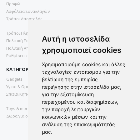
Προφιλ
Ασφάλεια Συναλλαγών
Τρόποι Αποστολής
Τρόποι Πληρωμής
Αυτή η ιστοσελίδα
Πολιτική Επιστροφών
Πολιτική Απορρήτου
χρησιμοποιεί cookies
Ρυθμίσεις cookies
Χρησιμοποιούμε cookies και άλλες
ΚΑΤΗΓΟΡΙΕΣ
τεχνολογίες εντοπισμού για την
Gadgets
βελτίωση της εμπειρίας
Υγεια & Ομορφια
περιήγησης στην ιστοσελίδα μας,
Σπιτι& Κηπος
για την εξατομίκευση
περιεχομένου και διαφημίσεων,
Toys & more
την παροχή λειτουργιών
Δωρα για ολους
κοινωνικών μέσων και την
ανάλυση της επισκεψιμότητάς
μας.