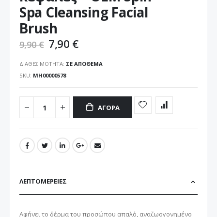
εικόνων
Spa Cleansing Facial
Brush
7,90 €
9,90 €
ΔΙΑΘΕΣΙΜΌΤΗΤΑ:
ΣΕ ΑΠΌΘΕΜΑ
SKU
ΜΗ00000578
ΑΓΟΡΆ
ΛΕΠΤΟΜΈΡΕΙΕΣ
Αφήνει το δέρμα του προσώπου απαλό, αναζωογονημένο