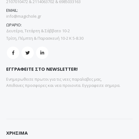
2107010472 & 2114063702 & 6985033163
EMAIL:
info@magichole.gr
ΩΡΑΡΙΟ:
Δευτέρα, Τετάρτη & Σάββατο 10-2
Τρίτη, Πέμπτη & Παρασκευή 10-2 Κ 5-8.30
ΕΓΓΡΑΦΕΙΤΕ ΣΤΟ NEWSLETTER!
Ενημερωθειτε πρωτοι για τις νεες παραλαβες μας,
Απιθανες προσφορες και νεα προιοντα. Εγγραφειτε σημερα.
ΧΡΗΣΙΜΑ