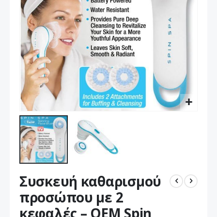
Μετάβαση
Συσκευή καθαρισμού
στην
αρχή
προσώπου με 2
της
κεφαλές – OEM Spin
συλλογής