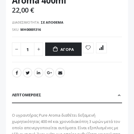
Aroma 400ml
22,00 €
ΔΙΑΘΕΣΙΜΌΤΗΤΑ:
ΣΕ ΑΠΌΘΕΜΑ
SKU
ΜΗ00001316
ΑΓΟΡΆ
ΛΕΠΤΟΜΈΡΕΙΕΣ
Ο υγραντήρας Pure Aroma διαθέτει δεξαμενή
χωρητικότητας 400 ml και χρονοδιακόπτη 3 ωρών μετά τον
οποίο απενεργοποιείται αυτόματα. Είναι εξοπλισμένος με
LED φωτισμό 7 χρωμάτων ο οποίος ρυθμίζεται χειροκίνητα