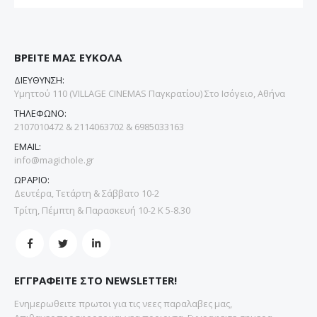
ΒΡΕΙΤΕ ΜΑΣ ΕΥΚΟΛΑ
ΔΙΕΥΘΥΝΣΗ:
Υμηττού 110 (VILLAGE CINEMAS Παγκρατίου) Στο Ισόγειο, Αθήνα
ΤΗΛΕΦΩΝΟ:
2107010472 & 2114063702 & 6985033163
EMAIL:
info@magichole.gr
ΩΡΑΡΙΟ:
Δευτέρα, Τετάρτη & Σάββατο 10-2
Τρίτη, Πέμπτη & Παρασκευή 10-2 Κ 5-8.30
ΕΓΓΡΑΦΕΙΤΕ ΣΤΟ NEWSLETTER!
Ενημερωθειτε πρωτοι για τις νεες παραλαβες μας,