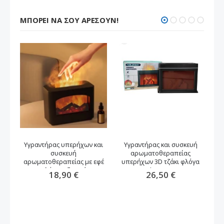
ΜΠΟΡΕΊ ΝΑ ΣΟΥ ΑΡΈΣΟΥΝ!
Υγραντήρας υπερήχων και
Υγραντήρας και συσκευή
συσκευή
αρωματοθεραπείας
Α
αρωματοθεραπείας με εφέ
υπερήχων 3D τζάκι φλόγα
5
φλόγας τζακιού
300ml 6W KP-6007
18,90 €
26,50 €