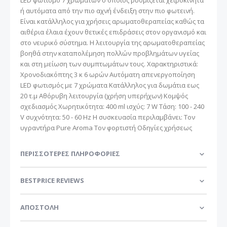
ή αυτόματα από την πιο αχνή ένδειξη στην πιο φωτεινή.
Είναι κατάλληλος για χρήσεις αρωματοθεραπείας καθώς τα
αιθέρια έλαια έχουν θετικές επιδράσεις στον οργανισμό και
στο νευρικό σύστημα. Η λειτουργία της αρωματοθεραπείας
βοηθά στην καταπολέμηση πολλών προβλημάτων υγείας
και στη μείωση των συμπτωμάτων τους. Χαρακτηριστικά:
Χρονοδιακόπτης 3 κ 6 ωρών Αυτόματη απενεργοποίηση
LED φωτισμός με 7 χρώματα Κατάλληλος για δωμάτια εως
20 τ.μ Αθόρυβη λειτουργία (χρήση υπερήχων) Κομψός
σχεδιασμός Χωρητικότητα: 400 ml ισχύς: 7 W Τάση: 100 - 240
V συχνότητα: 50 - 60 Hz Η συσκευασία περιλαμβάνει: Τον
υγραντήρα Pure Aroma Τον φορτιστή Οδηγίες χρήσεως
ΠΕΡΙΣΣΌΤΕΡΕΣ ΠΛΗΡΟΦΟΡΊΕΣ
BESTPRICE REVIEWS
ΑΠΟΣΤΟΛΗ