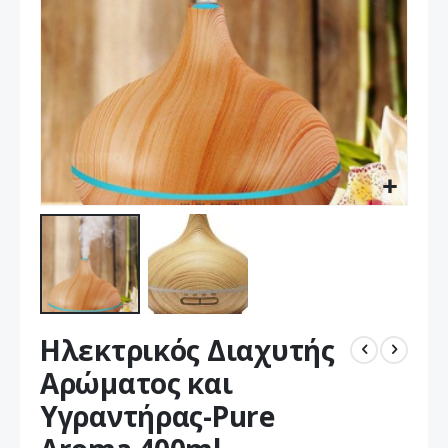
Μετάβαση
Ηλεκτρικός Διαχυτής
στην
αρχή
Αρώματος και
της
Υγραντήρας-Pure
συλλογής
εικόνων