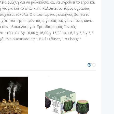
εία ομίχλη για να μαλακώσει και να υγραίνει το ξηρό και
 γιόγκα και το σπα, κ.λπ. Καλύπτει το εύρος υγρασίας
ο διαχέεται εύκολα: Ο αποσπώμενος σωλήνας βοηθά το
χύτη και της επιφάνειας εργασίας σας για να τους κάνει
ι σαν ολοκαίνουργιο. Προσδιορισμός Γενικές
Π x Υ x Β): 16,00 χ 16,00 χ 16,00 εκ. / 6,3 χ 6,3 χ 6,3
όμενα συσκευασίας: 1 x Oil Diffuser, 1 x Charger