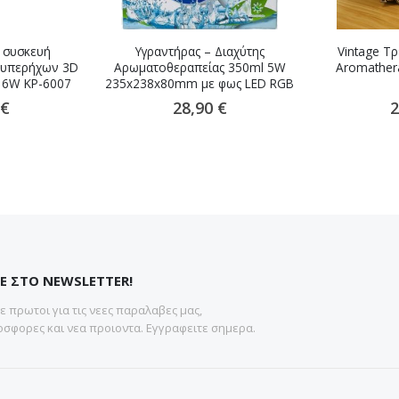
ι συσκευή
Υγραντήρας – Διαχύτης
Vintage Τρ
 υπερήχων 3D
Αρωματοθεραπείας 350ml 5W
Aromathera
l 6W KP-6007
235x238x80mm με φως LED RGB
 €
28,90 €
2
Ε ΣΤΟ NEWSLETTER!
 πρωτοι για τις νεες παραλαβες μας,
σφορες και νεα προιοντα. Εγγραφειτε σημερα.