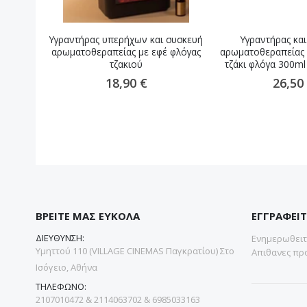
Υγραντήρας υπερήχων και συσκευή
Υγραντήρας κα
αρωματοθεραπείας με εφέ φλόγας
αρωματοθεραπείας
τζακιού
τζάκι φλόγα 300m
18,90 €
26,50
ΒΡΕΙΤΕ ΜΑΣ ΕΥΚΟΛΑ
ΕΓΓΡΑΦΕΙΤ
ΔΙΕΥΘΥΝΣΗ:
Ενημερωθειτε
Υμηττού 110 (VILLAGE CINEMAS Παγκρατίου) Στο
Απιθανες προ
Ισόγειο, Αθήνα
ΤΗΛΕΦΩΝΟ:
2107010472 & 2114063702 & 6985033163