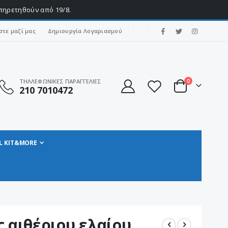
υπηρετηθούν από 19/8.
|
στε μαζί μας
Δημιουργία Λογαριασμού
στοιχεία
ΤΗΛΛΕΦΩΝΙΚΕΣ ΠΑΡΑΓΓΕΛΙΕΣ
0
210 7010472
Cart
L KIT&MORE
 αιθέριου ελαίου