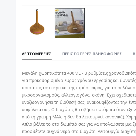
Μετάβαση
στην
ΛΕΠΤΟΜΈΡΕΙΕΣ
ΠΕΡΙΣΣΌΤΕΡΕΣ ΠΛΗΡΟΦΟΡΊΕΣ
B
αρχή
της
συλλογής
Μεγάλη χωρητικότητα 400ML - 3 ρυθμίσεις χρονοδιακόπτη
εικόνων
για προκαθορισμένο εύρος χρόνου εργασίας και δυνατές 
ποιότητας του αέρα και της ατμόσφαιρας, για το σαλόνι 
μικροοργανισμούς, αλλεργιογόνα, σκόνη. Έχει σχεδιαστ
αναζωογονήσει τη διάθεσή σας, ανακουφίζοντας την έντα
ασφάλειά σας: Ο διαχύτης θα σβήσει αυτόματα όταν εξα
από τη γραμμή MAX, ή δεν θα λειτουργεί κανονικά). Χαμ
Απλά βάλτε το στο δωμάτιό σας για να απολαύσετε μια ξ
προσθέτετε συχνά νερό στο διαχύτη. Λειτουργία διαχύτη