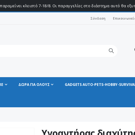
παραμείνει κλειστό 7-18/8. Οι παραγγελίες στο διάστημα αυτό θα εξ
Σύνδεση
Επικοινωνεί
RE
ΔΩΡΑ ΓΙΑ ΟΛΟΥΣ
GADGETS AUTO-PETS-HOBBY-SURVIVA
Υγραντήρας διαχύτης