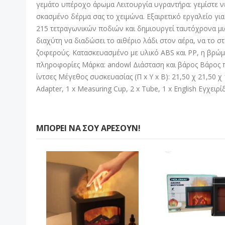
γεμάτο υπέροχο άρωμα Λειτουργία υγραντήρα: γεμίστε νερ
σκασμένο δέρμα σας το χειμώνα. Εξαιρετικό εργαλείο για
215 τετραγωνικών ποδιών και δημιουργεί ταυτόχρονα μι
διαχύτη να διαδώσει το αιθέριο λάδι στον αέρα, να το σ
ζοφερούς. Κατασκευασμένο με υλικό ABS και PP, η βρώμ
πληροφορίες Μάρκα: andowl Διάσταση και βάρος Βάρος προϊ
ίντσες Μέγεθος συσκευασίας (Π x Υ x Β): 21,50 χ 21,50 χ 
Adapter, 1 x Measuring Cup, 2 x Tube, 1 x English Εγχειρ
ΜΠΟΡΕΊ ΝΑ ΣΟΥ ΑΡΈΣΟΥΝ!