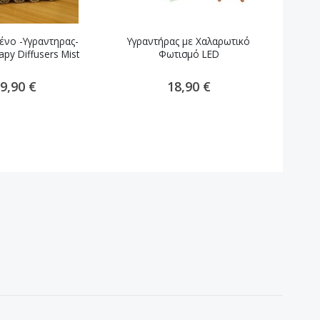
ένο -Υγραντηρας-
Υγραντήρας με Χαλαρωτικό
διαχυτ
py Diffusers Mist
Φωτισμό LED
9,90 €
18,90 €