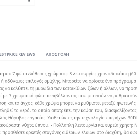
ESTPRICE REVIEWS
ΑΠΟΣΤΟΛΗ
 και 7 φώτα διάθεσης χρώματος: 3 λειτουργίες χρονοδιακόπτη (60 λε
ή αδύναμες επιλογές ομίχλης. Μπορείτε να ορίσετε ένα πρόγραμμα 
σας να καλύπτει τη μυρωδιά των κατοικίδιων ζώων ή αλλων, να προσ
εί με 7 χρωματικά φώτα περιβάλλοντος που μπορούν να ρυθμιστούν
ση και το άγχος, κάθε χρώμα μπορεί να ρυθμιστεί μεταξύ φωτεινής 
ντληθεί το νερό, το οποίο αποτρέπει την καύση του, διασφαλίζοντα
ηλός θόρυβος εργασίας. Υιοθετώντας την τεχνολογία υπερήχων 30DB
εκούραστη νύχτα ύπνου. - Πολλαπλή λειτουργία και ευρεία χρήση: 
: προσθέστε αρκετές σταγόνες αιθέριων ελαίων στο διαχύτη, θα αφα