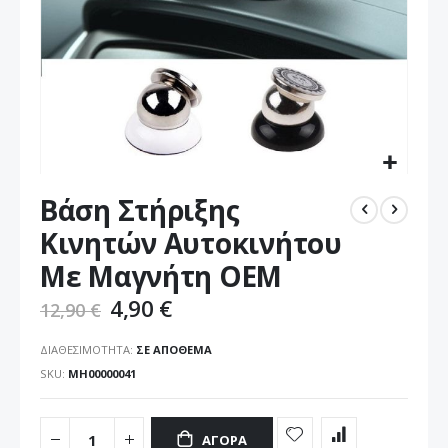
Μετάβαση
Βάση Στήριξης
στην
αρχή
Κινητών Αυτοκινήτου
της
Με Μαγνήτη OEM
συλλογής
εικόνων
4,90 €
12,90 €
ΔΙΑΘΕΣΙΜΌΤΗΤΑ:
ΣΕ ΑΠΌΘΕΜΑ
SKU
ΜΗ00000041
ΑΓΟΡΆ