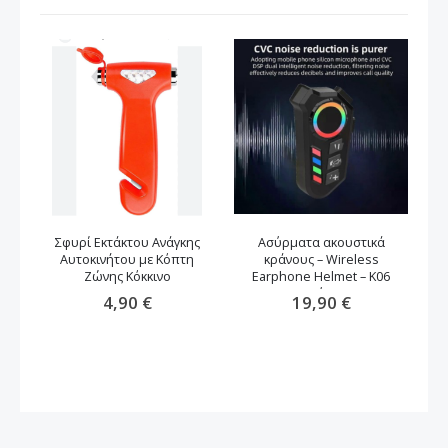
Σφυρί Εκτάκτου Ανάγκης
Ασύρματα ακουστικά
Αυτοκινήτου με Κόπτη
κράνους – Wireless
Ζώνης Κόκκινο
Earphone Helmet – K06
μαύρο
4,90 €
19,90 €