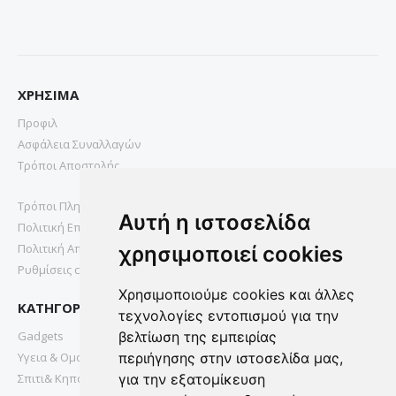
ΧΡΗΣΙΜΑ
Προφιλ
Ασφάλεια Συναλλαγών
Τρόποι Αποστολής
Τρόποι Πληρωμής
Αυτή η ιστοσελίδα
Πολιτική Επιστροφών
Πολιτική Απορρήτου
χρησιμοποιεί cookies
Ρυθμίσεις cookies
Χρησιμοποιούμε cookies και άλλες
ΚΑΤΗΓΟΡΙΕΣ
τεχνολογίες εντοπισμού για την
Gadgets
βελτίωση της εμπειρίας
Υγεια & Ομορφια
περιήγησης στην ιστοσελίδα μας,
Σπιτι& Κηπος
για την εξατομίκευση