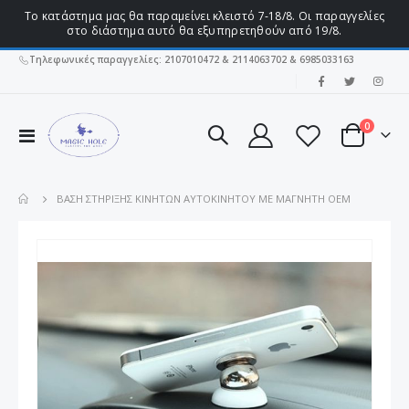
Το κατάστημα μας θα παραμείνει κλειστό 7-18/8. Οι παραγγελίες
στο διάστημα αυτό θα εξυπηρετηθούν από 19/8.
Τηλεφωνικές παραγγελίες: 2107010472 & 2114063702 & 6985033163
|
στοιχεί
0
Εναλλαγή
Cart
Πλοήγησης
ΒΆΣΗ ΣΤΉΡΙΞΗΣ ΚΙΝΗΤΏΝ ΑΥΤΟΚΙΝΉΤΟΥ ΜΕ ΜΑΓΝΉΤΗ OEM
Μετάβαση
στο
τέλος
της
συλλογής
εικόνων