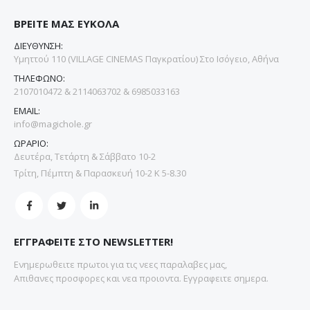
ΒΡΕΙΤΕ ΜΑΣ ΕΥΚΟΛΑ
ΔΙΕΥΘΥΝΣΗ:
Υμηττού 110 (VILLAGE CINEMAS Παγκρατίου) Στο Ισόγειο, Αθήνα
ΤΗΛΕΦΩΝΟ:
2107010472 & 2114063702 & 6985033163
EMAIL:
info@magichole.gr
ΩΡΑΡΙΟ:
Δευτέρα, Τετάρτη & Σάββατο 10-2
Τρίτη, Πέμπτη & Παρασκευή 10-2 Κ 5-8.30
ΕΓΓΡΑΦΕΙΤΕ ΣΤΟ NEWSLETTER!
Ενημερωθειτε πρωτοι για τις νεες παραλαβες μας,
Απιθανες προσφορες και νεα προιοντα. Εγγραφειτε σημερα.