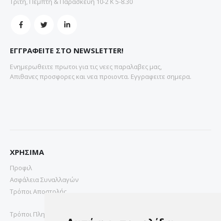
Τρίτη, Πέμπτη & Παρασκευή 10-2 Κ 5-8.30
ΕΓΓΡΑΦΕΙΤΕ ΣΤΟ NEWSLETTER!
Ενημερωθειτε πρωτοι για τις νεες παραλαβες μας,
Απιθανες προσφορες και νεα προιοντα. Εγγραφειτε σημερα.
ΧΡΗΣΙΜΑ
Προφιλ
Ασφάλεια Συναλλαγών
Τρόποι Αποστολής
Τρόποι Πληρωμής