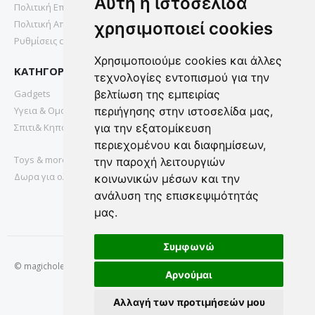
Αυτή η ιστοσελίδα
Πολιτική Επιστροφών
Πολιτική Απορρήτου
χρησιμοποιεί cookies
Ρυθμίσεις cookies
Χρησιμοποιούμε cookies και άλλες
ΚΑΤΗΓΟΡΙΕΣ
τεχνολογίες εντοπισμού για την
Gadgets
βελτίωση της εμπειρίας
Υγεια & Ομορφια
περιήγησης στην ιστοσελίδα μας,
Σπιτι& Κηπος
για την εξατομίκευση
περιεχομένου και διαφημίσεων,
Toys & more
την παροχή λειτουργιών
Δωρα για ολους
κοινωνικών μέσων και την
ανάλυση της επισκεψιμότητάς
μας.
Συμφωνώ
© magichole.gr 2022. All Rights Reserved.
Αρνούμαι
Αλλαγή των προτιμήσεών μου