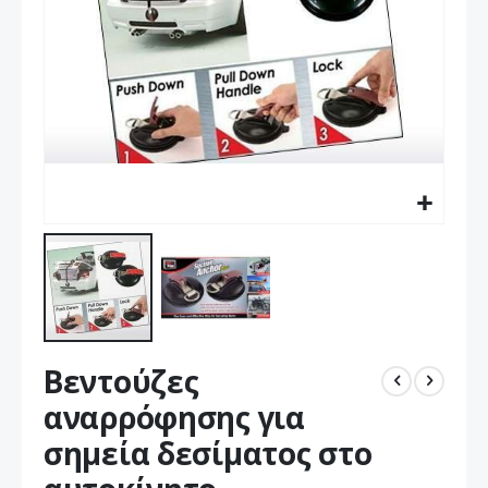
Μετάβαση
Βεντούζες
στην
αρχή
αναρρόφησης για
της
σημεία δεσίματος στο
συλλογής
εικόνων