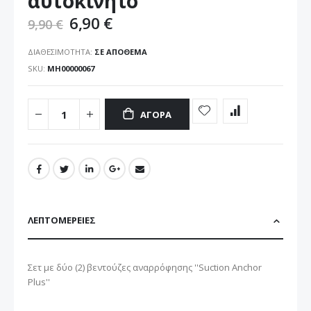
αυτοκίνητο
6,90 €
9,90 €
ΔΙΑΘΕΣΙΜΌΤΗΤΑ:
ΣΕ ΑΠΌΘΕΜΑ
SKU
ΜΗ00000067
ΑΓΟΡΆ
ΛΕΠΤΟΜΈΡΕΙΕΣ
Σετ με δύο (2) βεντούζες αναρρόφησης ''Suction Anchor
Plus''