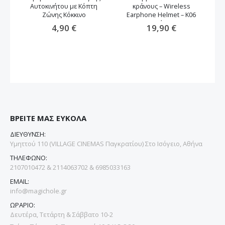
Αυτοκινήτου με Κόπτη
κράνους – Wireless
Ζώνης Κόκκινο
Earphone Helmet – K06
μαύρο
4,90 €
19,90 €
ΒΡΕΙΤΕ ΜΑΣ ΕΥΚΟΛΑ
ΔΙΕΥΘΥΝΣΗ:
Υμηττού 110 (VILLAGE CINEMAS Παγκρατίου) Στο Ισόγειο, Αθήνα
ΤΗΛΕΦΩΝΟ:
2107010472 & 2114063702 & 6985033163
EMAIL:
info@magichole.gr
ΩΡΑΡΙΟ:
Δευτέρα, Τετάρτη & Σάββατο 10-2