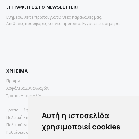
ΕΓΓΡΑΦΕΙΤΕ ΣΤΟ NEWSLETTER!
Ενημερωθειτε πρωτοι για τις νεες παραλαβες μας,
Απιθανες προσφορες και νεα προιοντα. Εγγραφειτε σημερα.
ΧΡΗΣΙΜΑ
Προφιλ
Ασφάλεια Συναλλαγών
Τρόποι Αποστολής
Τρόποι Πληρωμής
Αυτή η ιστοσελίδα
Πολιτική Επιστροφών
Πολιτική Απορρήτου
χρησιμοποιεί cookies
Ρυθμίσεις cookies