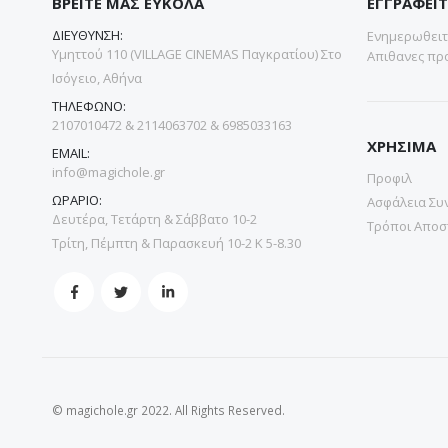
ΒΡΕΙΤΕ ΜΑΣ ΕΥΚΟΛΑ
ΕΓΓΡΑΦΕΙΤ
ΔΙΕΥΘΥΝΣΗ:
Ενημερωθειτε
Υμηττού 110 (VILLAGE CINEMAS Παγκρατίου) Στο
Απιθανες προ
Ισόγειο, Αθήνα
ΤΗΛΕΦΩΝΟ:
2107010472 & 2114063702 & 6985033163
ΧΡΗΣΙΜΑ
EMAIL:
info@magichole.gr
Προφιλ
ΩΡΑΡΙΟ:
Ασφάλεια Συ
Δευτέρα, Τετάρτη & Σάββατο 10-2
Τρόποι Αποσ
Τρίτη, Πέμπτη & Παρασκευή 10-2 Κ 5-8.30
© magichole.gr 2022. All Rights Reserved.