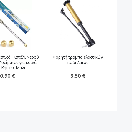
ιεστικό Πιστόλι Νερού
Φορητή τρόμπα ελαστικών
Βάσ
λυσίματος για κοινά
ποδηλάτου
Μηχ
α Κήπου, Μπλε
0,90 €
3,50 €