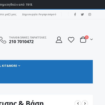
υπηρετηθούν από 19/8.
|
στε μαζί μας
Δημιουργία Λογαριασμού
στοιχεία
ΤΗΛΛΕΦΩΝΙΚΕΣ ΠΑΡΑΓΓΕΛΙΕΣ
0
210 7010472
Cart
L KIT&MORE
ισης & Βάση