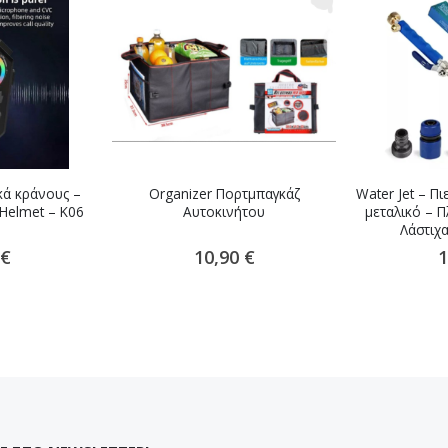
κά κράνους –
Organizer Πορτμπαγκάζ
Water Jet – Π
 Helmet – K06
Αυτοκινήτου
μεταλικό – Π
ο
Λάστιχ
 €
10,90 €
1