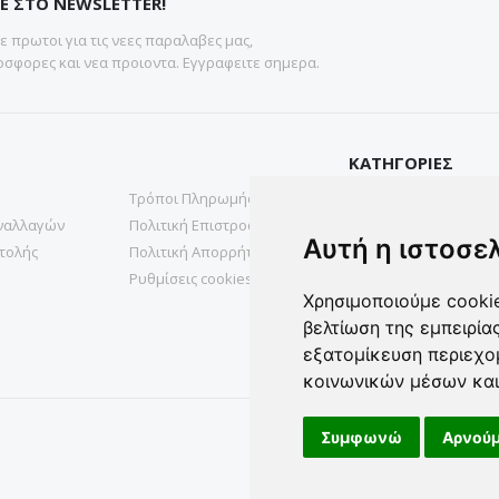
Ε ΣΤΟ NEWSLETTER!
 πρωτοι για τις νεες παραλαβες μας,
σφορες και νεα προιοντα. Εγγραφειτε σημερα.
ΚΑΤΗΓΟΡΙΕΣ
Τρόποι Πληρωμής
Gadgets
ναλλαγών
Πολιτική Επιστροφών
Υγεια & Ομορφια
Αυτή η ιστοσε
τολής
Πολιτική Απορρήτου
Σπιτι& Κηπος
Ρυθμίσεις cookies
Χρησιμοποιούμε cookie
βελτίωση της εμπειρία
εξατομίκευση περιεχο
κοινωνικών μέσων και
Συμφωνώ
Αρνούμ