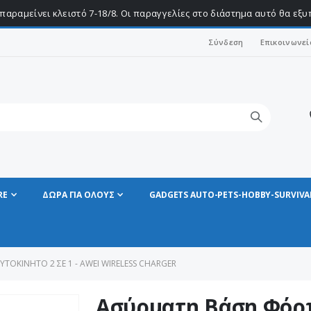
παραμείνει κλειστό 7-18/8. Οι παραγγελίες στο διάστημα αυτό θα εξ
Σύνδεση
Επικοινωνεί
RE
ΔΩΡΑ ΓΙΑ ΟΛΟΥΣ
GADGETS AUTO-PETS-HOBBY-SURVIVA
ΤΟΚΊΝΗΤΟ 2 ΣΕ 1 - AWEI WIRELESS CHARGER
Ασύρματη Βάση Φόρτ