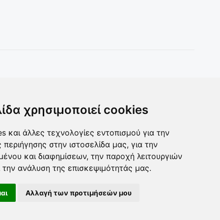
Toys & more
Δωρα για ολους
λίδα χρησιμοποιεί cookies
s και άλλες τεχνολογίες εντοπισμού για την
ς περιήγησης στην ιστοσελίδα μας, για την
μένου και διαφημίσεων, την παροχή λειτουργιών
 την ανάλυση της επισκεψιμότητάς μας.
αι
Αλλαγή των προτιμήσεών μου