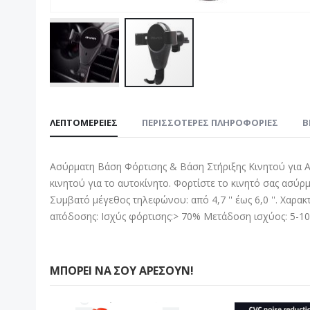
Μετάβαση
στην
ΛΕΠΤΟΜΈΡΕΙΕΣ
ΠΕΡΙΣΣΌΤΕΡΕΣ ΠΛΗΡΟΦΟΡΊΕΣ
B
αρχή
της
συλλογής
Ασύρματη Βάση Φόρτισης & Βάση Στήριξης Κινητού για Αυ
εικόνων
κινητού για το αυτοκίνητο. Φορτίστε το κινητό σας ασύ
Συμβατό μέγεθος τηλεφώνου: από 4,7 '' έως 6,0 ''. Χαρακ
απόδοσης: Ισχύς φόρτισης:> 70% Μετάδοση ισχύος: 5-10
ΜΠΟΡΕΊ ΝΑ ΣΟΥ ΑΡΈΣΟΥΝ!