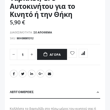
εικόνων
Αυτοκινήτου για το
Κινητό ή την Θήκη
5,90 €
ΔΙΑΘΕΣΙΜΌΤΗΤΑ:
ΣΕ ΑΠΌΘΕΜΑ
SKU
ΜΗ00001312
ΑΓΟΡΆ
ΛΕΠΤΟΜΈΡΕΙΕΣ
Κολλήστε το δαχτυλίδι στο πίσω μέρος του κινητού σας ή