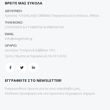
ΒΡΕΙΤΕ ΜΑΣ ΕΥΚΟΛΑ
ΔΙΕΥΘΥΝΣΗ:
Υμηττού 110 (VILLAGE CINEMAS Παγκρατίου) Στο Ισόγειο, Αθήνα
ΤΗΛΕΦΩΝΟ:
2107010472 & 2114063702 & 6985033163
EMAIL:
info@magichole.gr
ΩΡΑΡΙΟ:
Δευτέρα, Τετάρτη & Σάββατο 10-2
Τρίτη, Πέμπτη & Παρασκευή 10-2 Κ 5-8.30
ΕΓΓΡΑΦΕΙΤΕ ΣΤΟ NEWSLETTER!
Ενημερωθειτε πρωτοι για τις νεες παραλαβες μας,
Απιθανες προσφορες και νεα προιοντα. Εγγραφειτε σημερα.