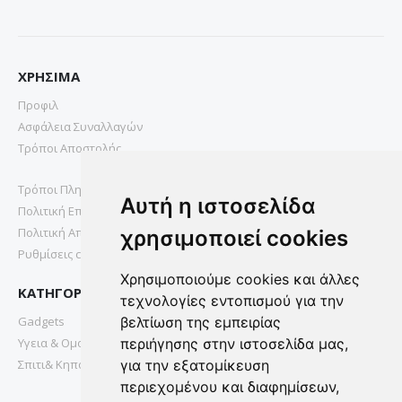
ΧΡΗΣΙΜΑ
Προφιλ
Ασφάλεια Συναλλαγών
Τρόποι Αποστολής
Τρόποι Πληρωμής
Αυτή η ιστοσελίδα
Πολιτική Επιστροφών
Πολιτική Απορρήτου
χρησιμοποιεί cookies
Ρυθμίσεις cookies
Χρησιμοποιούμε cookies και άλλες
ΚΑΤΗΓΟΡΙΕΣ
τεχνολογίες εντοπισμού για την
Gadgets
βελτίωση της εμπειρίας
Υγεια & Ομορφια
περιήγησης στην ιστοσελίδα μας,
Σπιτι& Κηπος
για την εξατομίκευση
περιεχομένου και διαφημίσεων,