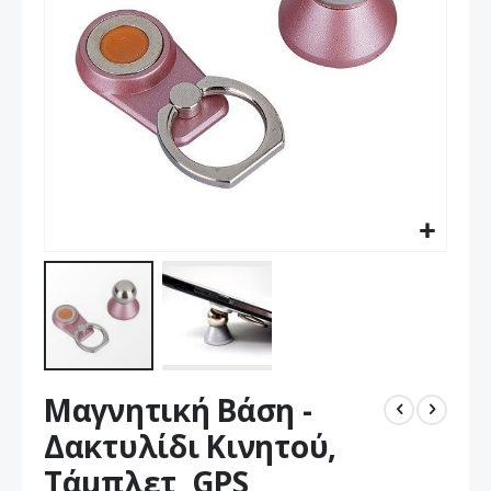
Μετάβαση
Μαγνητική Βάση -
στην
αρχή
Δακτυλίδι Κινητού,
της
Τάμπλετ, GPS
συλλογής