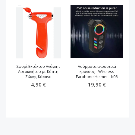
Σφυρί Εκτάκτου Ανάγκης
Ασύρματα ακουστικά
Αυτοκινήτου με Κόπτη
κράνους – Wireless
Ζώνης Κόκκινο
Earphone Helmet – K06
μαύρο
4,90 €
19,90 €