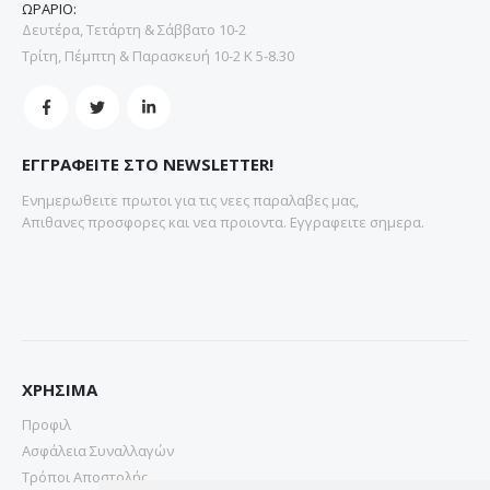
ΩΡΑΡΙΟ:
Δευτέρα, Τετάρτη & Σάββατο 10-2
Τρίτη, Πέμπτη & Παρασκευή 10-2 Κ 5-8.30
ΕΓΓΡΑΦΕΙΤΕ ΣΤΟ NEWSLETTER!
Ενημερωθειτε πρωτοι για τις νεες παραλαβες μας,
Απιθανες προσφορες και νεα προιοντα. Εγγραφειτε σημερα.
ΧΡΗΣΙΜΑ
Προφιλ
Ασφάλεια Συναλλαγών
Τρόποι Αποστολής