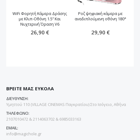
WiFi Φορητή Κάμερα Δράσης
Ροζ ψηφιακή κάμερα με
Φ
με Κλιπ-Οθόνη 1.5” Και
αναδιπλούμενη οθόνη 180°
Νυχτερινή Όραση V6
26,90 €
29,90 €
ΒΡΕΙΤΕ ΜΑΣ ΕΥΚΟΛΑ
ΔΙΕΥΘΥΝΣΗ:
Υμηττού 110 (VILLAGE CINEMAS Παγκρατίου) Στο Ισόγειο, Αθήνα
ΤΗΛΕΦΩΝΟ:
2107010472 & 2114063702 & 6985033163
EMAIL:
info@magichole.gr