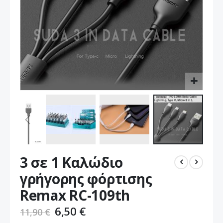
Μετάβαση
3 σε 1 Καλώδιο
στην
αρχή
γρήγορης φόρτισης
της
Remax RC-109th
συλλογής
εικόνων
6,50 €
11,90 €