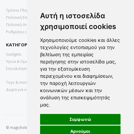
Τρόποι Πληρωμής
Αυτή η ιστοσελίδα
Πολιτική Επιστροφών
Πολιτική Απορρήτου
χρησιμοποιεί cookies
Ρυθμίσεις cookies
Χρησιμοποιούμε cookies και άλλες
ΚΑΤΗΓΟΡΙΕΣ
τεχνολογίες εντοπισμού για την
Gadgets
βελτίωση της εμπειρίας
Υγεια & Ομορφια
περιήγησης στην ιστοσελίδα μας,
Σπιτι& Κηπος
για την εξατομίκευση
περιεχομένου και διαφημίσεων,
Toys & more
την παροχή λειτουργιών
Δωρα για ολους
κοινωνικών μέσων και την
ανάλυση της επισκεψιμότητάς
μας.
Συμφωνώ
© magichole.gr 2022. All Rights Reserved.
Αρνούμαι