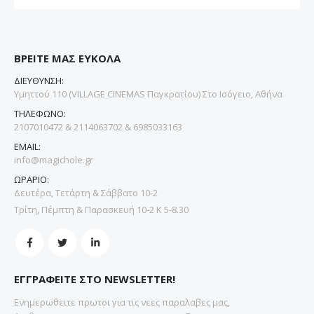
ΒΡΕΙΤΕ ΜΑΣ ΕΥΚΟΛΑ
ΔΙΕΥΘΥΝΣΗ:
Υμηττού 110 (VILLAGE CINEMAS Παγκρατίου) Στο Ισόγειο, Αθήνα
ΤΗΛΕΦΩΝΟ:
2107010472 & 2114063702 & 6985033163
EMAIL:
info@magichole.gr
ΩΡΑΡΙΟ:
Δευτέρα, Τετάρτη & Σάββατο 10-2
Τρίτη, Πέμπτη & Παρασκευή 10-2 Κ 5-8.30
ΕΓΓΡΑΦΕΙΤΕ ΣΤΟ NEWSLETTER!
Ενημερωθειτε πρωτοι για τις νεες παραλαβες μας,