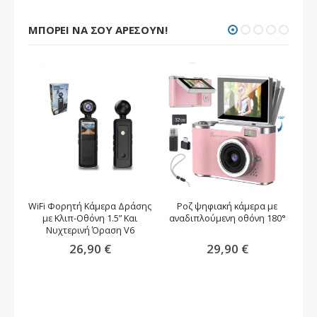
ΜΠΟΡΕΊ ΝΑ ΣΟΥ ΑΡΈΣΟΥΝ!
WiFi Φορητή Κάμερα Δράσης
Ροζ ψηφιακή κάμερα με
Φ
με Κλιπ-Οθόνη 1.5” Και
αναδιπλούμενη οθόνη 180°
Νυχτερινή Όραση V6
26,90 €
29,90 €